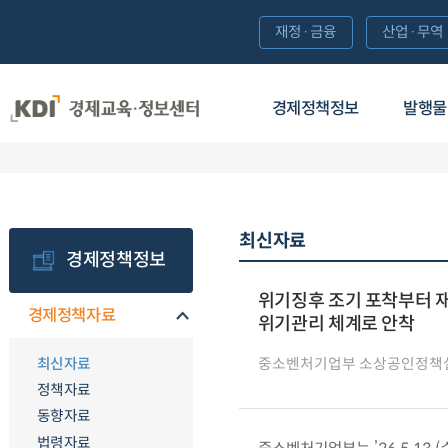
재정·금융
산업·무역
경제정책정보
발행물
최신자료
경제정책정보
위기징후 조기 포착부터 재
경제정책자료
위기관리 체계로 안착
최신자료
중소벤처기업부 소상공인정책
정책자료
동향자료
법령자료