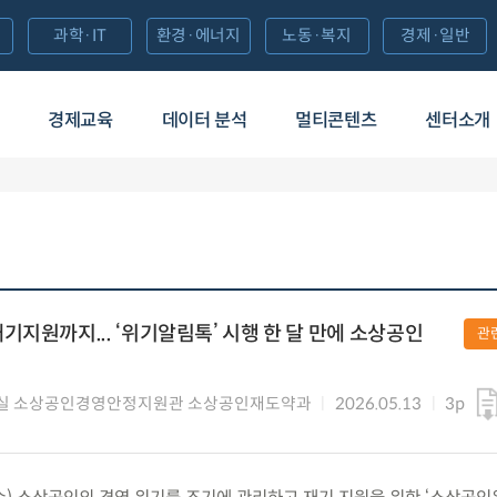
과학·IT
환경·에너지
노동·복지
경제·일반
경제교육
데이터 분석
멀티콘텐츠
센터소개
기지원까지... ‘위기알림톡’ 시행 한 달 만에 소상공인
관
실 소상공인경영안정지원관 소상공인재도약과
2026.05.13
3p