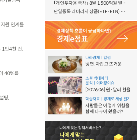
인위기알림톡’
「개인투자용 국채」 8월 1,500억원 발행 예정
단일종목 레버리지 상품(ETF·ETN) 기본예탁금 강화 조기시행 방안 안내
기지원 연계를
 1만4천 건,
나라경제ㅣ칼럼
냉면, 차갑고 뜨거운
이 40%를
소셜 빅데이터
분석ㅣ이머징이슈
[2026.06] 원·달러 환율
설팅,
학습자료ㅣ경제로 세상 읽기
사람들은 어떻게 위험을
함께 나누어 왔을까?