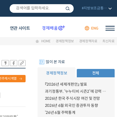
#지방보조금통합관리망
연관 사이트
ENG
HOME
경제정책정보
경제정책자료
최신자료
많이 본 자료
경제정책정보
전체
련주제시계열
『2026년 세제개편안』 발표
과기정통부, ‘누누티비 시즌2’에 강력 대응 의지 밝혀
2026년 한국 주식시장 여건 및 전망
2026년 6월 외국인 증권투자 동향
‘26년 6월 주택통계