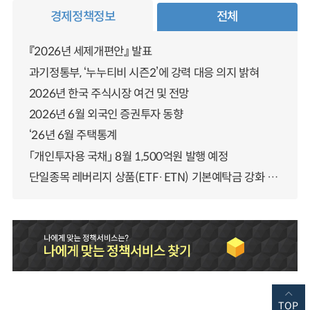
경제정책정보
전체
『2026년 세제개편안』 발표
과기정통부, ‘누누티비 시즌2’에 강력 대응 의지 밝혀
2026년 한국 주식시장 여건 및 전망
2026년 6월 외국인 증권투자 동향
‘26년 6월 주택통계
「개인투자용 국채」 8월 1,500억원 발행 예정
단일종목 레버리지 상품(ETF·ETN) 기본예탁금 강화 조기시행 방안 안내
TOP