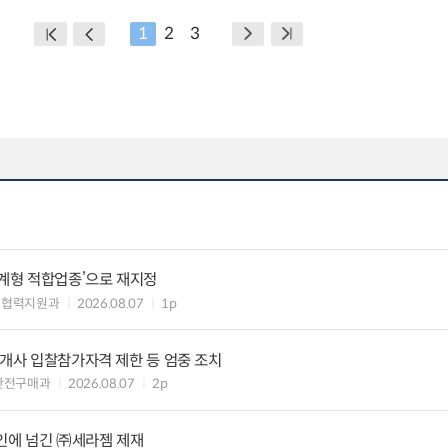
1
2
3
생계형 적합업종’으로 재지정
생협력지원과
2026.08.07
1p
8개사 입찰참가자격 제한 등 엄중 조치
안전구매과
2026.08.07
2p
인에 넘긴 ㈜세라젬 제재