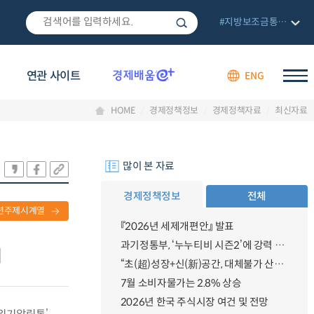
#지방보조금통합관리망
연관 사이트
ENG
HOME
경제정책정보
경제정책자료
최신자료
많이 본 자료
경제정책정보
전체
련주제시계열
『2026년 세제개편안』 발표
과기정통부, ‘누누티비 시즌2’에 강력 대응 의지 밝혀
“초(超)성장+신(新)공간, 대체불가 산업강국”
7월 소비자물가는 2.8% 상승
2026년 한국 주식시장 여건 및 전망