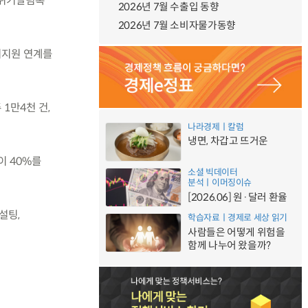
인위기알림톡’
2026년 7월 수출입 동향
2026년 7월 소비자물가동향
기지원 연계를
 1만4천 건,
나라경제ㅣ칼럼
냉면, 차갑고 뜨거운
이 40%를
소셜 빅데이터
분석ㅣ이머징이슈
[2026.06] 원·달러 환율
설팅,
학습자료ㅣ경제로 세상 읽기
사람들은 어떻게 위험을
함께 나누어 왔을까?