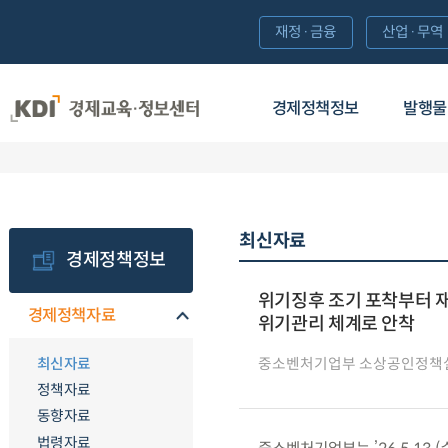
재정·금융
산업·무역
경제정책정보
발행물
최신자료
경제정책정보
위기징후 조기 포착부터 재
경제정책자료
위기관리 체계로 안착
최신자료
중소벤처기업부 소상공인정책
정책자료
동향자료
법령자료