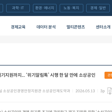
과학·IT
환경·에너지
노동·복지
경제·일반
경제교육
데이터 분석
멀티콘텐츠
센터소개
기지원까지... ‘위기알림톡’ 시행 한 달 만에 소상공인
관
실 소상공인경영안정지원관 소상공인재도약과
2026.05.13
3p