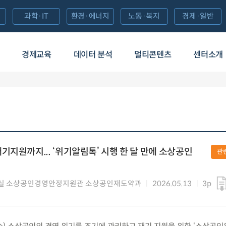
과학·IT
환경·에너지
노동·복지
경제·일반
경제교육
데이터 분석
멀티콘텐츠
센터소개
기지원까지... ‘위기알림톡’ 시행 한 달 만에 소상공인
관
실 소상공인경영안정지원관 소상공인재도약과
2026.05.13
3p