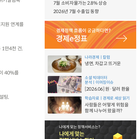
인위기알림톡’
7월 소비자물가는 2.8% 상승
2026년 7월 수출입 동향
기지원 연계를
 1만4천 건,
나라경제ㅣ칼럼
냉면, 차갑고 뜨거운
이 40%를
소셜 빅데이터
분석ㅣ이머징이슈
[2026.06] 원·달러 환율
설팅,
학습자료ㅣ경제로 세상 읽기
사람들은 어떻게 위험을
함께 나누어 왔을까?