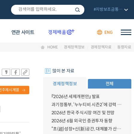
#지방보조금통합관리망
연관 사이트
ENG
HOME
경제정책정보
경제정책자료
동향자료
많이 본 자료
경제정책정보
전체
련주제시계열
『2026년 세제개편안』 발표
과기정통부, ‘누누티비 시즌2’에 강력 대응 의지 밝혀
2026년 한국 주식시장 여건 및 전망
2026년 6월 외국인 증권투자 동향
“초(超)성장+신(新)공간, 대체불가 산업강국”