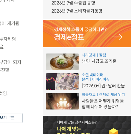
고서 기재
2026년 7월 수출입 동향
2026년 7월 소비자물가동향
이 제기됨.
나 투자위험
음.
나라경제ㅣ칼럼
냉면, 차갑고 뜨거운
 부담이 되지
추진할
소셜 빅데이터
분석ㅣ이머징이슈
[2026.06] 원·달러 환율
것임.
학습자료ㅣ경제로 세상 읽기
사람들은 어떻게 위험을
함께 나누어 왔을까?
보기