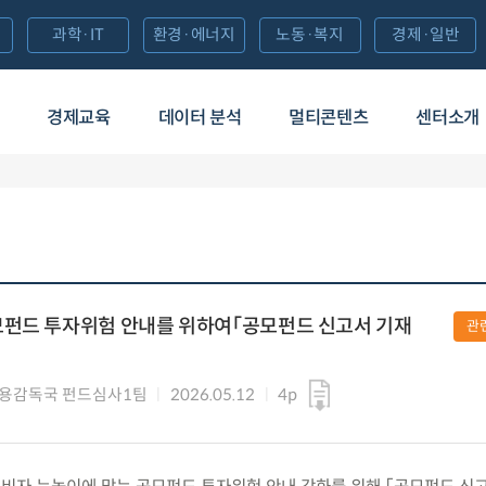
과학·IT
환경·에너지
노동·복지
경제·일반
경제교육
데이터 분석
멀티콘텐츠
센터소개
모펀드 투자위험 안내를 위하여「공모펀드 신고서 기재
관
용감독국 펀드심사1팀
2026.05.12
4p