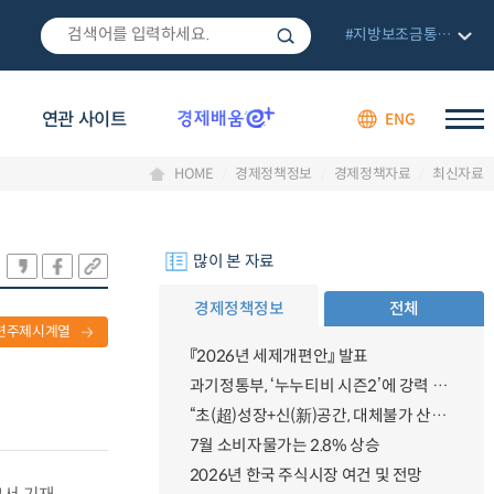
#지방보조금통합관리망
연관 사이트
ENG
HOME
경제정책정보
경제정책자료
최신자료
많이 본 자료
경제정책정보
전체
련주제시계열
『2026년 세제개편안』 발표
과기정통부, ‘누누티비 시즌2’에 강력 대응 의지 밝혀
“초(超)성장+신(新)공간, 대체불가 산업강국”
7월 소비자물가는 2.8% 상승
2026년 한국 주식시장 여건 및 전망