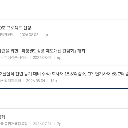
10호 프로젝트 선정
지방재정팀
2026.08.06
4p
마련을 위한 「파생결합상품 제도개선 간담회」 개최
독국 파생상품시장팀
2026.08.05
6p
조달실적 전년 동기 대비 주식·회사채 15.6% 감소, CP·단기사채 68.0% 
증권발행제도팀
2026.08.04
13p
동향
독국 증권거래감독팀
2026.07.31
7p