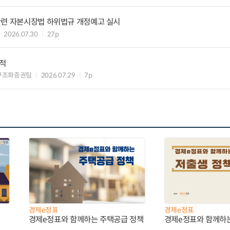
관련 자본시장법 하위법규 개정예고 실시
2026.07.30
27p
실적
구조화증권팀
2026.07.29
7p
경제e정표
경제e정표
경제e정표와 함께하는 주택공급 정책
경제e정표와 함께하