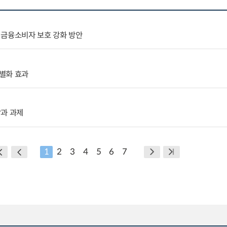
 금융소비자 보호 강화 방안
별화 효과
망과 과제
1
2
3
4
5
6
7