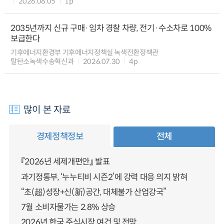
2026.08.05
1p
2035년까지 신규 구매·임차 경찰 차량, 전기·수소차로 100%
보급한다
기후에너지환경부 기후에너지정책실 녹색전환정책관
탈탄소녹색수송혁신과
2026.07.30
4p
많이 본 자료
경제정책정보
전체
『2026년 세제개편안』 발표
과기정통부, ‘누누티비 시즌2’에 강력 대응 의지 밝혀
“초(超)성장+신(新)공간, 대체불가 산업강국”
7월 소비자물가는 2.8% 상승
2026년 한국 주식시장 여건 및 전망