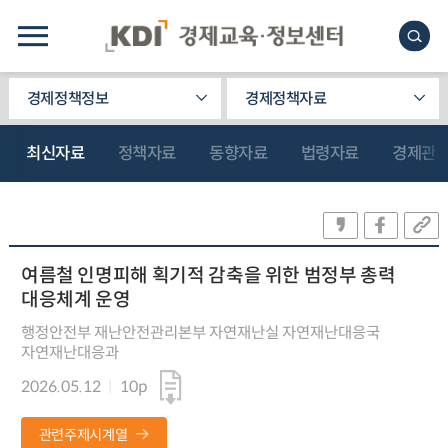
경제정책정보
경제정책자료
최신자료
정책자료
동향자료
법령자료
경제관
여름철 인명피해 획기적 감축을 위한 범정부 총력
대응체계 운영
행정안전부 재난안전관리본부 자연재난실 자연재난대응국
자연재난대응과
2026.05.12
10p
관련주제시계열