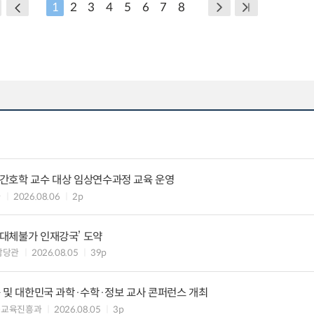
1
2
3
4
5
6
7
8
정신간호학 교수 대상 임상연수과정 교육 운영
과
2026.08.06
2p
‘대체불가 인재강국’ 도약
담당관
2026.08.05
39p
교육 및 대한민국 과학·수학·정보 교사 콘퍼런스 개최
능교육진흥과
2026.08.05
3p