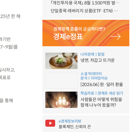
「개인투자용 국채」 8월 1,500억원 발행 예정
단일종목 레버리지 상품(ETF·ETN) 기본예탁금 강화 조기시행 방안 안내
25년 한 해
성과기반
7~9월)를
나라경제ㅣ칼럼
냉면, 차갑고 뜨거운
실시하고,
소셜 빅데이터
 목표로
분석ㅣ이머징이슈
[2026.06] 원·달러 환율
학습자료ㅣ경제로 세상 읽기
사람들은 어떻게 위험을
을 통해
함께 나누어 왔을까?
e경제정보리뷰
블록체인, 신뢰의 끈