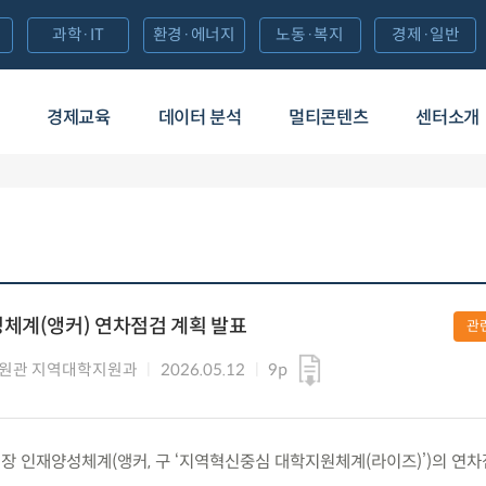
과학·IT
환경·에너지
노동·복지
경제·일반
경제교육
데이터 분석
멀티콘텐츠
센터소개
체계(앵커) 연차점검 계획 발표
관
원관 지역대학지원과
2026.05.12
9p
지역성장 인재양성체계(앵커, 구 ‘지역혁신중심 대학지원체계(라이즈)’)의 연