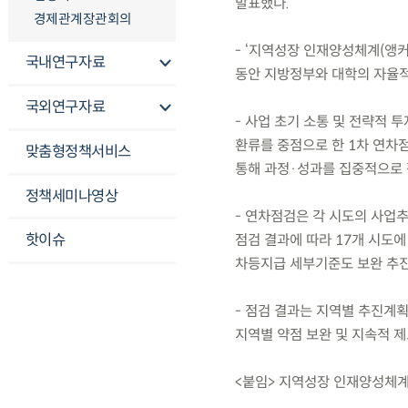
발표했다.
경제관계장관회의
- ‘지역성장 인재양성체계(앵커)
국내연구자료
동안 지방정부와 대학의 자율적
국외연구자료
- 사업 초기 소통 및 전략적 
환류를 중점으로 한 1차 연차점
맞춤형정책서비스
통해 과정·성과를 집중적으로 
정책세미나영상
- 연차점검은 각 시도의 사업추
핫이슈
점검 결과에 따라 17개 시도에 
차등지급 세부기준도 보완 추진
- 점검 결과는 지역별 추진계
지역별 약점 보완 및 지속적 
<붙임> 지역성장 인재양성체계(