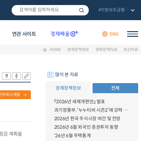
#지방보조금통합관리망
연관 사이트
ENG
HOME
경제정책정보
경제정책자료
최신자료
많이 본 자료
경제정책정보
전체
련주제시계열
『2026년 세제개편안』 발표
과기정통부, ‘누누티비 시즌2’에 강력 대응 의지 밝혀
2026년 한국 주식시장 여건 및 전망
2026년 6월 외국인 증권투자 동향
차점검 계획을
‘26년 6월 주택통계