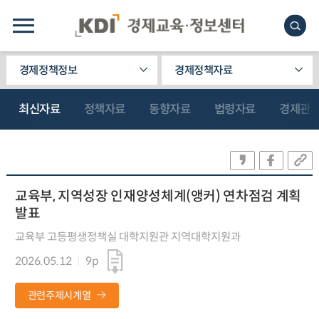
경제정책정보
경제정책자료
최신자료
정책자료
동향자료
법령자료
경제관
교육부, 지역성장 인재양성체계(앵커) 연차점검 계획
발표
교육부 고등평생정책실 대학지원관 지역대학지원과
2026.05.12
9p
관련주제시계열