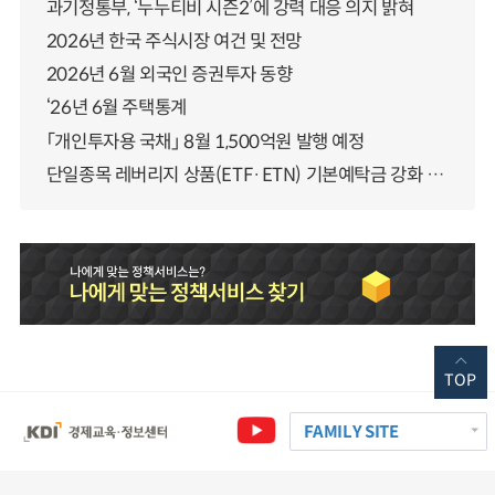
과기정통부, ‘누누티비 시즌2’에 강력 대응 의지 밝혀
2026년 한국 주식시장 여건 및 전망
2026년 6월 외국인 증권투자 동향
‘26년 6월 주택통계
「개인투자용 국채」 8월 1,500억원 발행 예정
단일종목 레버리지 상품(ETF·ETN) 기본예탁금 강화 조기시행 방안 안내
TOP
FAMILY SITE