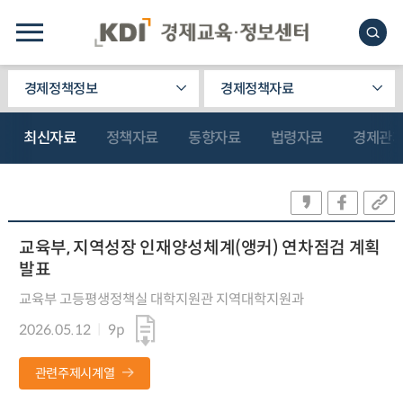
경제정책정보
경제정책자료
최신자료
정책자료
동향자료
법령자료
경제관
교육부, 지역성장 인재양성체계(앵커) 연차점검 계획
발표
교육부 고등평생정책실 대학지원관 지역대학지원과
2026.05.12
9p
관련주제시계열