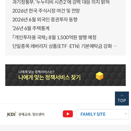
과기정통부, ‘누누티비 시즌2’에 강력 대응 의지 밝혀
2026년 한국 주식시장 여건 및 전망
2026년 6월 외국인 증권투자 동향
‘26년 6월 주택통계
「개인투자용 국채」 8월 1,500억원 발행 예정
단일종목 레버리지 상품(ETF·ETN) 기본예탁금 강화 조기시행 방안 안내
TOP
FAMILY SITE