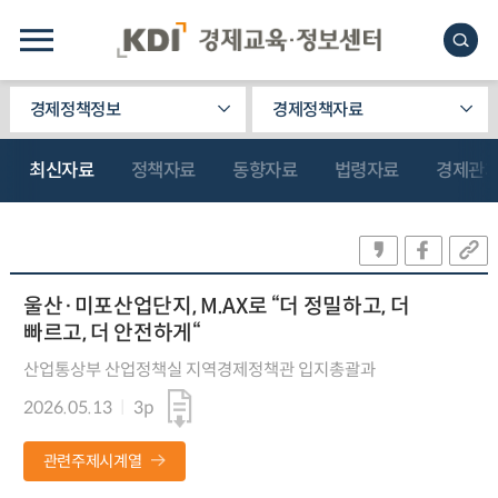
경제정책정보
경제정책자료
최신자료
정책자료
동향자료
법령자료
경제관
울산·미포산업단지, M.AX로 “더 정밀하고, 더
빠르고, 더 안전하게“
산업통상부 산업정책실 지역경제정책관 입지총괄과
2026.05.13
3p
관련주제시계열