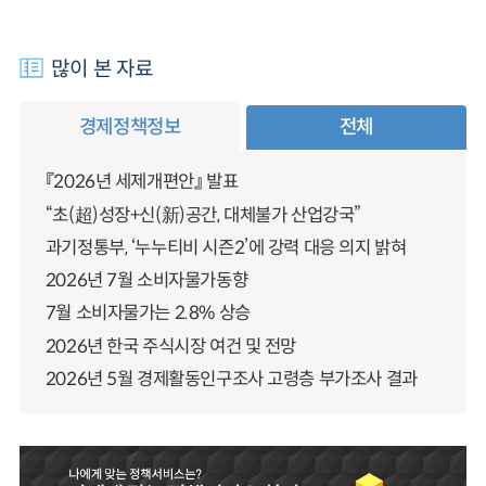
많이 본 자료
경제정책정보
전체
『2026년 세제개편안』 발표
“초(超)성장+신(新)공간, 대체불가 산업강국”
과기정통부, ‘누누티비 시즌2’에 강력 대응 의지 밝혀
2026년 7월 소비자물가동향
7월 소비자물가는 2.8% 상승
2026년 한국 주식시장 여건 및 전망
2026년 5월 경제활동인구조사 고령층 부가조사 결과