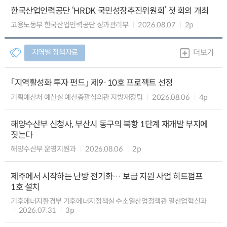
한국산업인력공단 ‘HRDK 국민성장추진위원회’ 첫 회의 개최
고용노동부 한국산업인력공단 성과관리부
2026.08.07
2p
지역별 정책자료
더보기
「지역활성화 투자 펀드」 제9·10호 프로젝트 선정
기획예산처 예산실 예산총괄심의관 지방재정팀
2026.08.06
4p
해양수산부 신청사, 부산시 동구의 북항 1단계 재개발 부지에
짓는다
해양수산부 운영지원과
2026.08.06
2p
제주에서 시작하는 난방 전기화… 보급 지원 사업 히트펌프
1호 설치
기후에너지환경부 기후에너지정책실 수소열산업정책관 열산업혁신과
2026.07.31
3p