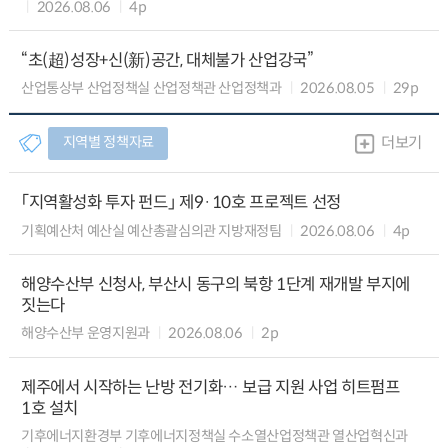
2026.08.06
4p
“초(超)성장+신(新)공간, 대체불가 산업강국”
산업통상부 산업정책실 산업정책관 산업정책과
2026.08.05
29p
지역별 정책자료
더보기
「지역활성화 투자 펀드」 제9·10호 프로젝트 선정
기획예산처 예산실 예산총괄심의관 지방재정팀
2026.08.06
4p
해양수산부 신청사, 부산시 동구의 북항 1단계 재개발 부지에
짓는다
해양수산부 운영지원과
2026.08.06
2p
제주에서 시작하는 난방 전기화… 보급 지원 사업 히트펌프
1호 설치
기후에너지환경부 기후에너지정책실 수소열산업정책관 열산업혁신과