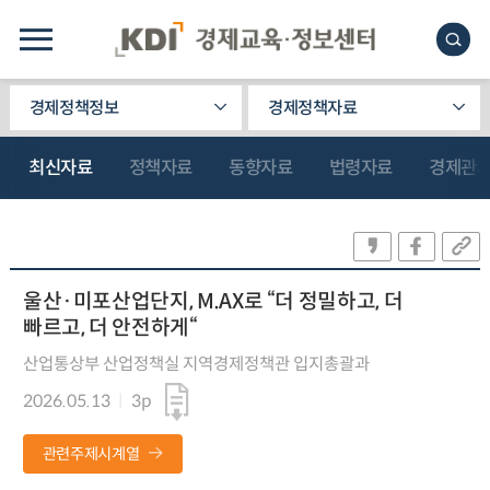
경제정책정보
경제정책자료
최신자료
정책자료
동향자료
법령자료
경제관
울산·미포산업단지, M.AX로 “더 정밀하고, 더
빠르고, 더 안전하게“
산업통상부 산업정책실 지역경제정책관 입지총괄과
2026.05.13
3p
관련주제시계열