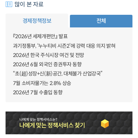
많이 본 자료
경제정책정보
전체
『2026년 세제개편안』 발표
과기정통부, ‘누누티비 시즌2’에 강력 대응 의지 밝혀
2026년 한국 주식시장 여건 및 전망
2026년 6월 외국인 증권투자 동향
“초(超)성장+신(新)공간, 대체불가 산업강국”
7월 소비자물가는 2.8% 상승
2026년 7월 수출입 동향