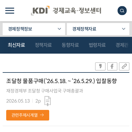
경제정책정보
경제정책자료
최신자료
정책자료
동향자료
법령자료
경제관
조달청 물품구매(‘26.5.18. ~ ‘26.5.29.) 입찰동향
재정경제부 조달청 구매사업국 구매총괄과
2026.05.13
2p
관련주제시계열