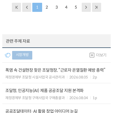
1
2
3
4
5
관련 주제 자료
시장개방
더보기
폭염 속 건설현장 찾은 조달청장, “근로자 온열질환 예방 총력”
재정경제부 조달청 시설사업국 공사관리과
2026.08.05
2p
조달청, 인공지능(AI) 제품 공공조달 지원 본격화
재정경제부 조달청 구매사업국 구매총괄과
2026.08.04
1p
공공조달데이터·AI 활용 창업 아이디어 눈길