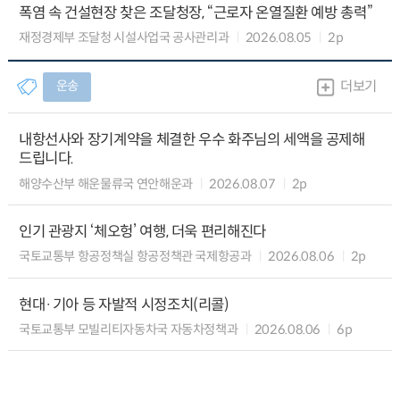
폭염 속 건설현장 찾은 조달청장, “근로자 온열질환 예방 총력”
재정경제부 조달청 시설사업국 공사관리과
2026.08.05
2p
운송
더보기
내항선사와 장기계약을 체결한 우수 화주님의 세액을 공제해
드립니다.
해양수산부 해운물류국 연안해운과
2026.08.07
2p
인기 관광지 ‘체오헝’ 여행, 더욱 편리해진다
국토교통부 항공정책실 항공정책관 국제항공과
2026.08.06
2p
현대·기아 등 자발적 시정조치(리콜)
국토교통부 모빌리티자동차국 자동차정책과
2026.08.06
6p