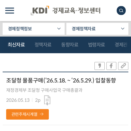
경제정책정보
경제정책자료
최신자료
정책자료
동향자료
법령자료
경제관
조달청 물품구매(‘26.5.18. ~ ‘26.5.29.) 입찰동향
재정경제부 조달청 구매사업국 구매총괄과
2026.05.13
2p
관련주제시계열