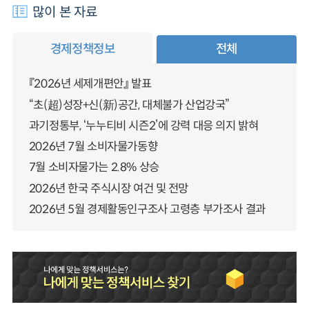
많이 본 자료
경제정책정보
전체
『2026년 세제개편안』 발표
“초(超)성장+신(新)공간, 대체불가 산업강국”
과기정통부, ‘누누티비 시즌2’에 강력 대응 의지 밝혀
2026년 7월 소비자물가동향
7월 소비자물가는 2.8% 상승
2026년 한국 주식시장 여건 및 전망
2026년 5월 경제활동인구조사 고령층 부가조사 결과