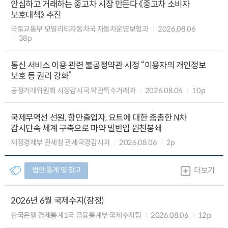
안심하고 거래하는 중고차 시장 만든다 《중고차 소비자
보호대책》 추진
국토교통부 모빌리티자동차국 자동차운영보험과
2026.08.06
38p
통신 서비스 이용 관련 불공정약관 시정 “이용자의 개인정보
보호 등 권리 강화”
공정거래위원회 시장감시국 약관특수거래과
2026.08.06
10p
국제무역선 선원, 항만출입자, 요트에 대한 촘촘한 N차
감시단속 체계 구축으로 마약 밀반입 원천봉쇄
재정경제부 관세청 관세국경감시과
2026.08.06
2p
법안.통계 및 참고
더보기
2026년 6월 국제수지(잠정)
한국은행 경제통계1국 금융통계부 국제수지팀
2026.08.06
12p