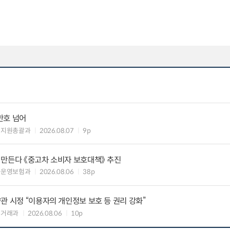
만호 넘어
해지원총괄과
2026.08.07
9p
 만든다 《중고차 소비자 보호대책》 추진
차운영보험과
2026.08.06
38p
관 시정 “이용자의 개인정보 보호 등 권리 강화”
수거래과
2026.08.06
10p