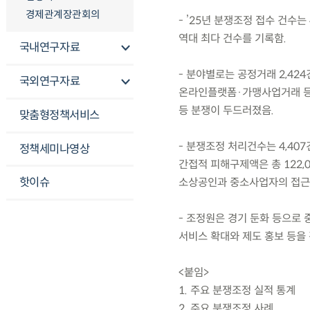
경제관계장관회의
- ’25년 분쟁조정 접수 건수는 
역대 최다 건수를 기록함.
국내연구자료
- 분야별로는 공정거래 2,424
국외연구자료
온라인플랫폼·가맹사업거래 등 
등 분쟁이 두드러졌음.
맞춤형정책서비스
- 분쟁조정 처리건수는 4,407
정책세미나영상
간접적 피해구제액은 총 122,
핫이슈
소상공인과 중소사업자의 접근
- 조정원은 경기 둔화 등으로 
서비스 확대와 제도 홍보 등을
<붙임>
1. 주요 분쟁조정 실적 통계
2. 주요 분쟁조정 사례