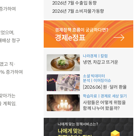
2026년 7월 수출입 동향
% 증가하여
2026년 7월 소비자물가동향
되었으며,
해배상 청구
나라경제ㅣ칼럼
냉면, 차갑고 뜨거운
보였고 직·
3% 증가하여
소셜 빅데이터
분석ㅣ이머징이슈
[2026.06] 원·달러 환율
 찾아가는
학습자료ㅣ경제로 세상 읽기
사람들은 어떻게 위험을
 계획임.
함께 나누어 왔을까?