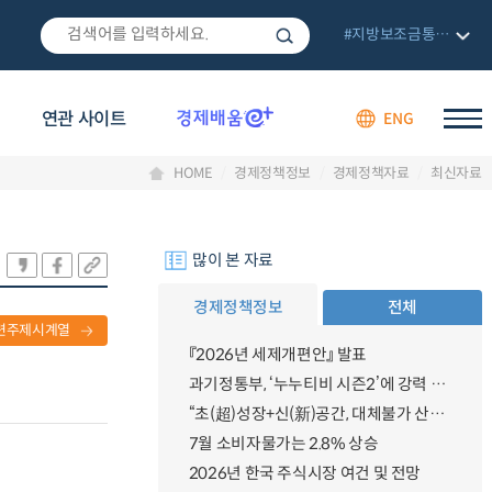
#지방보조금통합관리망
연관 사이트
ENG
HOME
경제정책정보
경제정책자료
최신자료
많이 본 자료
경제정책정보
전체
련주제시계열
『2026년 세제개편안』 발표
과기정통부, ‘누누티비 시즌2’에 강력 대응 의지 밝혀
“초(超)성장+신(新)공간, 대체불가 산업강국”
7월 소비자물가는 2.8% 상승
2026년 한국 주식시장 여건 및 전망