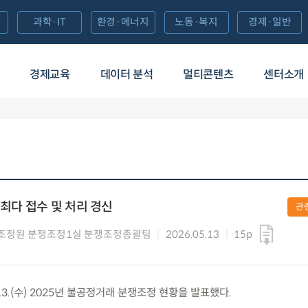
과학·IT
환경·에너지
노동·복지
경제·일반
경제교육
데이터 분석
멀티콘텐츠
센터소개
 최다 접수 및 처리 경신
관
조정원 분쟁조정1실 분쟁조정총괄팀
2026.05.13
15p
3.(수) 2025년 불공정거래 분쟁조정 현황을 발표했다.