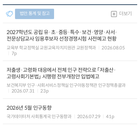
법안.통계 및 참고
더보기
2027학년도 공립 유·초·중등·특수·보건·영양·사서·
전문상담교사 임용후보자 선정경쟁시험 사전예고 현황
교육부 학교정책실 교원교육자치지원관 교원정책과
2026.08.05
7p
저출생·고령화 대응에서 전체 인구 전략으로 「저출산·
고령사회기본법」 시행령 전부개정안 입법예고
보건복지부 인구·사회서비스정책실 인구아동정책관 인구정책총괄과
2026.07.31
23p
2026년 5월 인구동향
국가데이터처 사회통계국 인구동향과
2026.07.29
41p