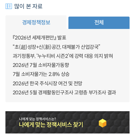
많이 본 자료
경제정책정보
전체
『2026년 세제개편안』 발표
“초(超)성장+신(新)공간, 대체불가 산업강국”
과기정통부, ‘누누티비 시즌2’에 강력 대응 의지 밝혀
2026년 7월 소비자물가동향
7월 소비자물가는 2.8% 상승
2026년 한국 주식시장 여건 및 전망
2026년 5월 경제활동인구조사 고령층 부가조사 결과