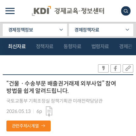
경제정책정보
경제정책자료
최신자료
정책자료
동향자료
법령자료
경제관
“건물ㆍ수송부문 배출권거래제 외부사업” 참여
방법을 쉽게 알려드립니다.
국토교통부 기획조정실 정책기획관 미래전략담당관
2026.05.13
6p
관련주제시계열