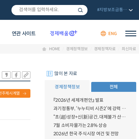
#지방보조금통합관리망
연관 사이트
ENG
HOME
경제정책정보
경제정책자료
최신자료
많이 본 자료
경제정책정보
전체
련주제시계열
『2026년 세제개편안』 발표
과기정통부, ‘누누티비 시즌2’에 강력 대응 의지 밝혀
“초(超)성장+신(新)공간, 대체불가 산업강국”
7월 소비자물가는 2.8% 상승
2026년 한국 주식시장 여건 및 전망