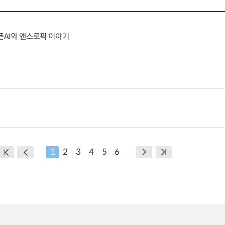
픈AI와 앤스로픽 이야기
1
2
3
4
5
6