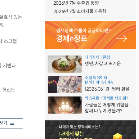
2026년 7월 수출입 동향
2026년 7월 소비자물가동향
 실효성 있는
음.
사 스크랩
나라경제ㅣ칼럼
냉면, 차갑고 뜨거운
통 기반과
소셜 빅데이터
분석ㅣ이머징이슈
[2026.06] 원·달러 환율
스 혁신도
학습자료ㅣ경제로 세상 읽기
사람들은 어떻게 위험을
함께 나누어 왔을까?
보기