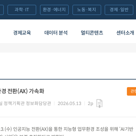
과학·IT
환경·에너지
노동·복지
경제·일반
경제교육
데이터 분석
멀티콘텐츠
센터소개
경 전환(AX) 가속화
관
실 정책기획관 정보화담당관
2026.05.13
2p
3.(수) 인공지능 전환(AX)을 통한 지능형 업무환경 조성을 위해 ‘AI기반