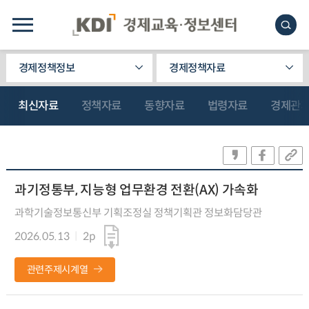
경제정책정보
경제정책자료
최신자료
정책자료
동향자료
법령자료
경제관
과기정통부, 지능형 업무환경 전환(AX) 가속화
과학기술정보통신부 기획조정실 정책기획관 정보화담당관
2026.05.13
2p
관련주제시계열