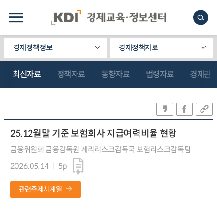
경제정책정보
경제정책자료
최신자료
정책자료
동향자료
법령자료
경제관
25.12월말 기준 보험회사 지급여력비율 현황
금융위원회 금융감독원 계리리스크감독국 보험리스크감독팀
2026.05.14
5p
관련주제시계열