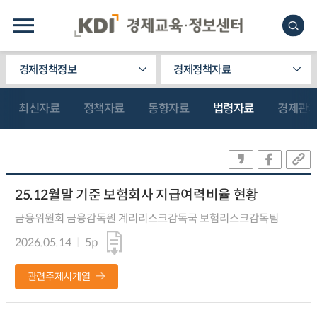
경제정책정보
경제정책자료
최신자료
정책자료
동향자료
법령자료
경제관
25.12월말 기준 보험회사 지급여력비율 현황
금융위원회 금융감독원 계리리스크감독국 보험리스크감독팀
2026.05.14
5p
관련주제시계열