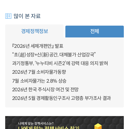
많이 본 자료
경제정책정보
전체
『2026년 세제개편안』 발표
“초(超)성장+신(新)공간, 대체불가 산업강국”
과기정통부, ‘누누티비 시즌2’에 강력 대응 의지 밝혀
2026년 7월 소비자물가동향
7월 소비자물가는 2.8% 상승
2026년 한국 주식시장 여건 및 전망
2026년 5월 경제활동인구조사 고령층 부가조사 결과