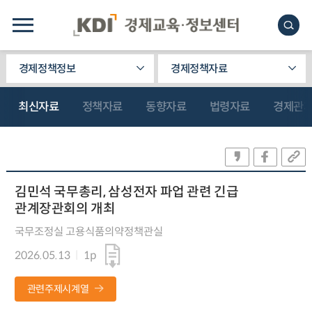
경제정책정보
경제정책자료
최신자료
정책자료
동향자료
법령자료
경제관
김민석 국무총리, 삼성전자 파업 관련 긴급
관계장관회의 개최
국무조정실 고용식품의약정책관실
2026.05.13
1p
관련주제시계열