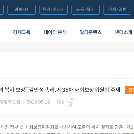
과학·IT
환경·에너지
노동·복지
경제·일반
경제교육
데이터 분석
멀티콘텐츠
센터소개
의 복지 보장” 김민석 총리, 제35차 사회보장위원회 주재
관
복지정책관실
2026.05.12
10p
화) 이재명 정부 첫 사회보장위원회를 개최하여 모두의 복지 철학을 담은 「제