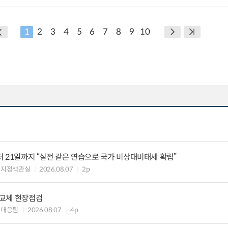
1
2
3
4
5
6
7
8
9
10
부터 21일까지 “실전 같은 연습으로 국가 비상대비태세 확립”
너지정책관실
2026.08.07
2p
 교체 현장점검
대대응팀
2026.08.07
4p