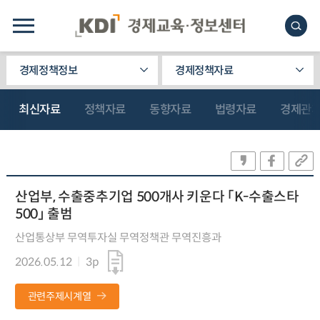
경제정책정보
경제정책자료
최신자료
정책자료
동향자료
법령자료
경제관
산업부, 수출중추기업 500개사 키운다 「K-수출스타
500」 출범
산업통상부 무역투자실 무역정책관 무역진흥과
2026.05.12
3p
관련주제시계열