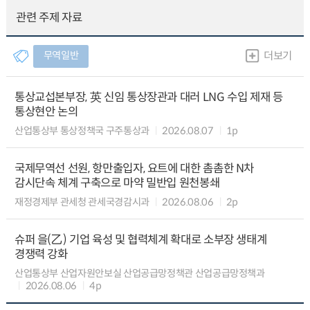
관련 주제 자료
무역일반
더보기
통상교섭본부장, 英 신임 통상장관과 대러 LNG 수입 제재 등
통상현안 논의
산업통상부 통상정책국 구주통상과
2026.08.07
1p
국제무역선 선원, 항만출입자, 요트에 대한 촘촘한 N차
감시단속 체계 구축으로 마약 밀반입 원천봉쇄
재정경제부 관세청 관세국경감시과
2026.08.06
2p
슈퍼 을(乙) 기업 육성 및 협력체계 확대로 소부장 생태계
경쟁력 강화
산업통상부 산업자원안보실 산업공급망정책관 산업공급망정책과
2026.08.06
4p