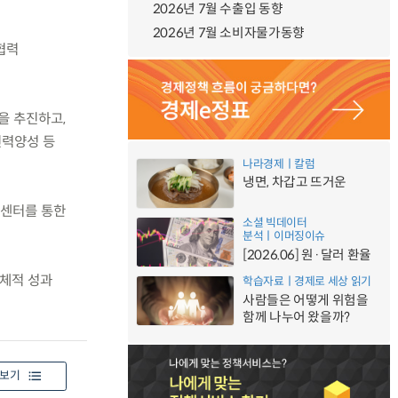
2026년 7월 수출입 동향
2026년 7월 소비자물가동향
업협력
립을 추진하고,
인력양성 등
나라경제ㅣ칼럼
냉면, 차갑고 뜨거운
 센터를 통한
소셜 빅데이터
분석ㅣ이머징이슈
[2026.06] 원·달러 환율
구체적 성과
학습자료ㅣ경제로 세상 읽기
사람들은 어떻게 위험을
함께 나누어 왔을까?
보기