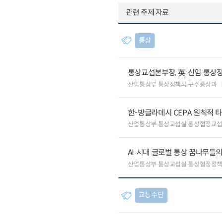
관련 주제 자료
통상
통상교섭본부장, 英 신임 통상장
산업통상부 통상정책국 구주통상과
한-방글라데시 CEPA 원칙적 
산업통상부 통상교섭실 통상협정교
AI 시대 글로벌 통상 꿈나무들
산업통상부 통상교섭실 통상협정정책
교통수단