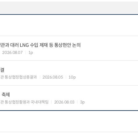
관과 대러 LNG 수입 제재 등 통상현안 논의
2026.08.07
1p
타결
섭관 통상협정협상총괄과
2026.08.05
10p
의 축제
관 통상협정활용과 국내대책팀
2026.08.03
3p