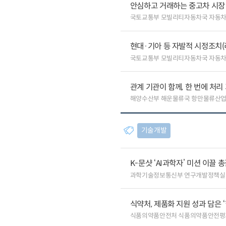
안심하고 거래하는 중고차 시장
국토교통부 모빌리티자동차국 자동
현대·기아 등 자발적 시정조치(
국토교통부 모빌리티자동차국 자동
관계 기관이 함께, 한 번에 처
해양수산부 해운물류국 항만물류산
기술개발
K-문샷 ‘AI과학자’ 미션 이끌 
과학기술정보통신부 연구개발정책실
식약처, 제품화 지원 성과 담은 
식품의약품안전처 식품의약품안전평