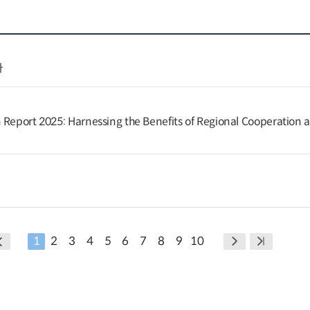
다
 Report 2025: Harnessing the Benefits of Regional Cooperation 
1
2
3
4
5
6
7
8
9
10