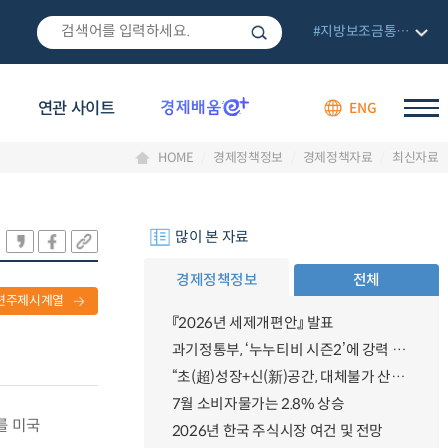
#지방보조금통합관리망
연관 사이트
ENG
HOME
경제정책정보
경제정책자료
최신자료
많이 본 자료
경제정책정보
전체
련주제시계열
『2026년 세제개편안』 발표
과기정통부, ‘누누티비 시즌2’에 강력 대응 의지 밝혀
“초(超)성장+신(新)공간, 대체불가 산업강국”
7월 소비자물가는 2.8% 상승
를 미국
2026년 한국 주식시장 여건 및 전망