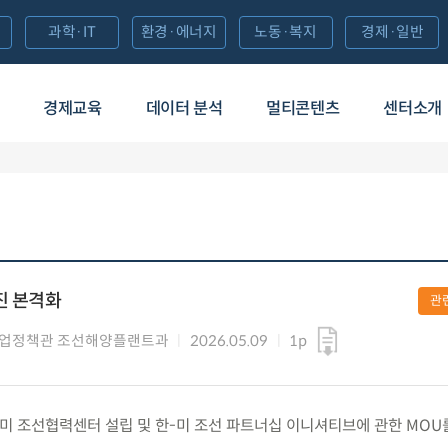
과학·IT
환경·에너지
노동·복지
경제·일반
경제교육
데이터 분석
멀티콘텐츠
센터소개
진 본격화
관
산업정책관 조선해양플랜트과
2026.05.09
1p
) 한-미 조선협력센터 설립 및 한-미 조선 파트너십 이니셔티브에 관한 MOU