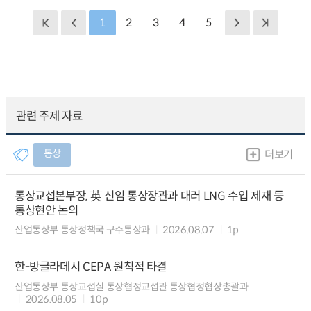
1
2
3
4
5
관련 주제 자료
통상
더보기
통상교섭본부장, 英 신임 통상장관과 대러 LNG 수입 제재 등
통상현안 논의
산업통상부 통상정책국 구주통상과
2026.08.07
1p
한-방글라데시 CEPA 원칙적 타결
산업통상부 통상교섭실 통상협정교섭관 통상협정협상총괄과
2026.08.05
10p