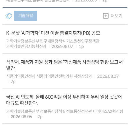
해양수산부 해운물류국 항만물류산업과
2026.08.05
1p
기술개발
더보기
K-문샷 ‘AI과학자’ 미션 이끌 총괄지휘자(PD) 공모
과학기술정보통신부 연구개발정책실 기초원천연구정책관
과학기술인공지능혁신과
2026.08.07
1p
식약처, 제품화 지원 성과 담은 ‘혁신제품 사전상담 현황 보고서’
발간
식품의약품안전처 식품의약품안전평가원 사전상담과
2026.08.07
7p
국산 AI 반도체, 올해 600억원 이상 투입하여 우리 일상 곳곳에
대규모 확산한다.
과학기술정보통신부 정보통신정책실 정보통신정책관 디바이스AX혁신팀
2026.08.06
2p