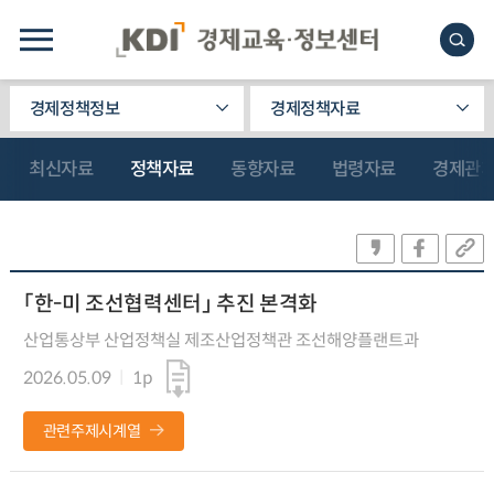
경제정책정보
경제정책자료
최신자료
정책자료
동향자료
법령자료
경제관
「한-미 조선협력센터」 추진 본격화
산업통상부 산업정책실 제조산업정책관 조선해양플랜트과
2026.05.09
1p
관련주제시계열