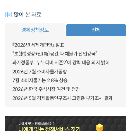
많이 본 자료
경제정책정보
전체
『2026년 세제개편안』 발표
“초(超)성장+신(新)공간, 대체불가 산업강국”
과기정통부, ‘누누티비 시즌2’에 강력 대응 의지 밝혀
2026년 7월 소비자물가동향
7월 소비자물가는 2.8% 상승
2026년 한국 주식시장 여건 및 전망
2026년 5월 경제활동인구조사 고령층 부가조사 결과