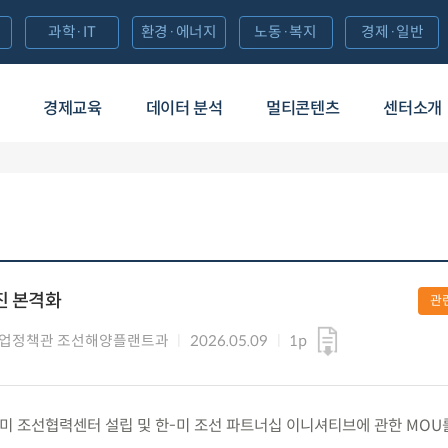
과학·IT
환경·에너지
노동·복지
경제·일반
경제교육
데이터 분석
멀티콘텐츠
센터소개
진 본격화
관
산업정책관 조선해양플랜트과
2026.05.09
1p
) 한-미 조선협력센터 설립 및 한-미 조선 파트너십 이니셔티브에 관한 MOU