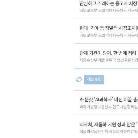
안심하고 거래하는 중고차 시장
국토교통부 모빌리티자동차국 자동
현대·기아 등 자발적 시정조치(
국토교통부 모빌리티자동차국 자동
관계 기관이 함께, 한 번에 처
해양수산부 해운물류국 항만물류산
기술개발
K-문샷 ‘AI과학자’ 미션 이끌 
과학기술정보통신부 연구개발정책실
식약처, 제품화 지원 성과 담은 
식품의약품안전처 식품의약품안전평