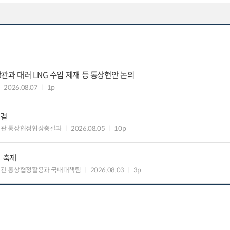
관과 대러 LNG 수입 제재 등 통상현안 논의
2026.08.07
1p
타결
섭관 통상협정협상총괄과
2026.08.05
10p
의 축제
관 통상협정활용과 국내대책팀
2026.08.03
3p