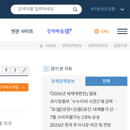
#지방보조금통합관리망
연관 사이트
ENG
HOME
경제정책정보
경제정책자료
법령자료
많이 본 자료
경제정책정보
전체
련주제시계열
『2026년 세제개편안』 발표
과기정통부, ‘누누티비 시즌2’에 강력 대응 의지 밝혀
“초(超)성장+신(新)공간, 대체불가 산업강국”
7월 소비자물가는 2.8% 상승
를 미국
2026년 한국 주식시장 여건 및 전망