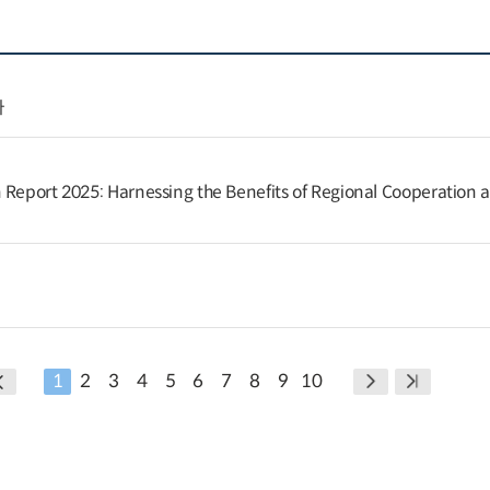
다
 Report 2025: Harnessing the Benefits of Regional Cooperation 
1
2
3
4
5
6
7
8
9
10