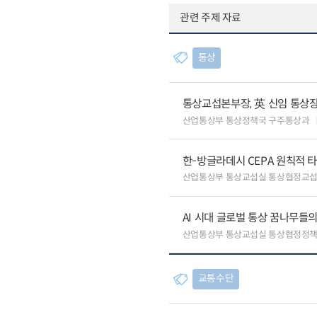
관련 주제 자료
통상
통상교섭본부장, 英 신임 통상장
산업통상부 통상정책국 구주통상과
한-방글라데시 CEPA 원칙적 
산업통상부 통상교섭실 통상협정교
AI 시대 글로벌 통상 꿈나무들
산업통상부 통상교섭실 통상협정정책
교통수단