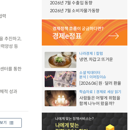
2026년 7월 수출입 동향
2026년 7월 소비자물가동향
업협력
립을 추진하고,
인력양성 등
나라경제ㅣ칼럼
냉면, 차갑고 뜨거운
 센터를 통한
소셜 빅데이터
분석ㅣ이머징이슈
[2026.06] 원·달러 환율
구체적 성과
학습자료ㅣ경제로 세상 읽기
사람들은 어떻게 위험을
함께 나누어 왔을까?
보기