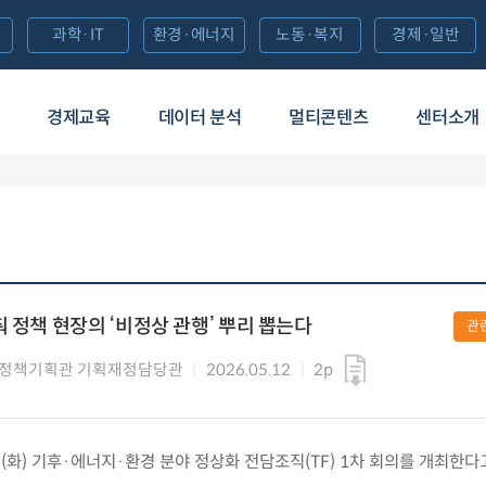
과학·IT
환경·에너지
노동·복지
경제·일반
경제교육
데이터 분석
멀티콘텐츠
센터소개
 정책 현장의 ‘비정상 관행’ 뿌리 뽑는다
관
 정책기획관 기획재정담당관
2026.05.12
2p
.(화) 기후·에너지·환경 분야 정상화 전담조직(TF) 1차 회의를 개최한다