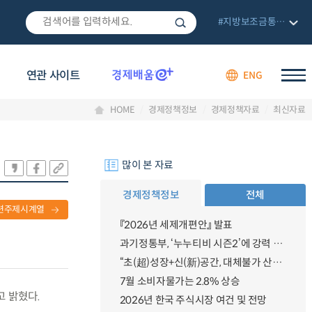
#지방보조금통합관리망
연관 사이트
ENG
HOME
경제정책정보
경제정책자료
최신자료
많이 본 자료
경제정책정보
전체
련주제시계열
『2026년 세제개편안』 발표
과기정통부, ‘누누티비 시즌2’에 강력 대응 의지 밝혀
“초(超)성장+신(新)공간, 대체불가 산업강국”
7월 소비자물가는 2.8% 상승
고 밝혔다.
2026년 한국 주식시장 여건 및 전망