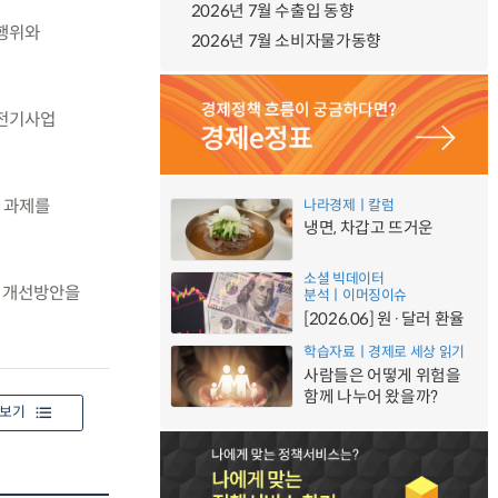
2026년 7월 수출입 동향
 행위와
2026년 7월 소비자물가동향
 전기사업
 과제를
나라경제ㅣ칼럼
냉면, 차갑고 뜨거운
소셜 빅데이터
해 개선방안을
분석ㅣ이머징이슈
[2026.06] 원·달러 환율
학습자료ㅣ경제로 세상 읽기
사람들은 어떻게 위험을
함께 나누어 왔을까?
보기