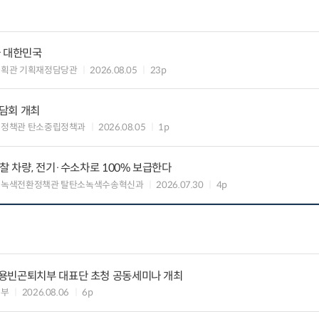
가 대한민국
기획관 기획재정담당관
2026.08.05
23p
담회 개최
획정책관 탄소중립정책과
2026.08.05
1p
찰 차량, 전기·수소차로 100% 보급한다
 녹색전환정책관 탈탄소녹색수송혁신과
2026.07.30
4p
용빈곤퇴치부 대표단 초청 공동세미나 개최
본부
2026.08.06
6p