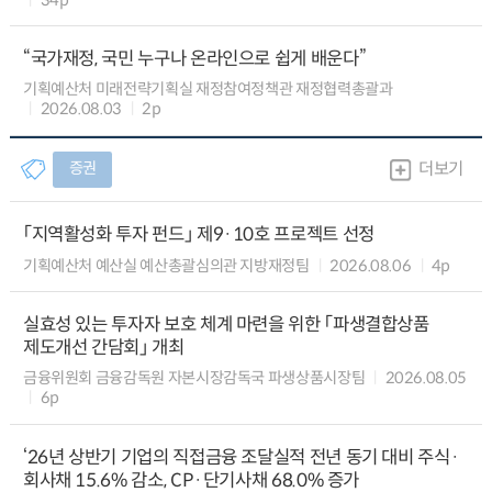
“국가재정, 국민 누구나 온라인으로 쉽게 배운다”
기획예산처 미래전략기획실 재정참여정책관 재정협력총괄과
2026.08.03
2p
증권
더보기
「지역활성화 투자 펀드」 제9·10호 프로젝트 선정
기획예산처 예산실 예산총괄심의관 지방재정팀
2026.08.06
4p
실효성 있는 투자자 보호 체계 마련을 위한 「파생결합상품
제도개선 간담회」 개최
금융위원회 금융감독원 자본시장감독국 파생상품시장팀
2026.08.05
6p
‘26년 상반기 기업의 직접금융 조달실적 전년 동기 대비 주식·
회사채 15.6% 감소, CP·단기사채 68.0% 증가