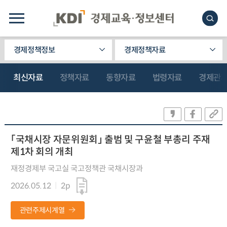
경제정책정보
경제정책자료
최신자료
정책자료
동향자료
법령자료
경제관
「국채시장 자문위원회」 출범 및 구윤철 부총리 주재
제1차 회의 개최
재정경제부 국고실 국고정책관 국채시장과
2026.05.12
2p
관련주제시계열