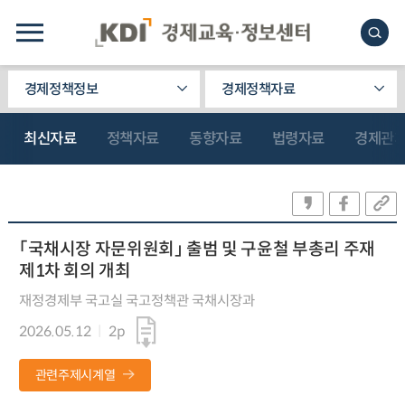
경제정책정보
경제정책자료
최신자료
정책자료
동향자료
법령자료
경제관
「국채시장 자문위원회」 출범 및 구윤철 부총리 주재
제1차 회의 개최
재정경제부 국고실 국고정책관 국채시장과
2026.05.12
2p
관련주제시계열