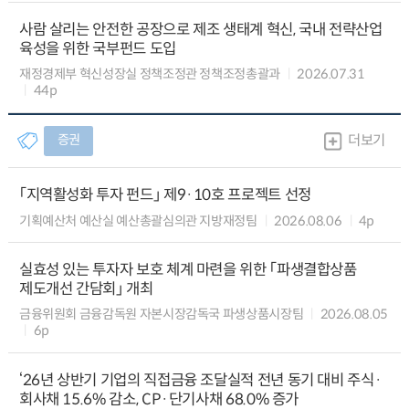
사람 살리는 안전한 공장으로 제조 생태계 혁신, 국내 전략산업
육성을 위한 국부펀드 도입
재정경제부 혁신성장실 정책조정관 정책조정총괄과
2026.07.31
44p
증권
더보기
「지역활성화 투자 펀드」 제9·10호 프로젝트 선정
기획예산처 예산실 예산총괄심의관 지방재정팀
2026.08.06
4p
실효성 있는 투자자 보호 체계 마련을 위한 「파생결합상품
제도개선 간담회」 개최
금융위원회 금융감독원 자본시장감독국 파생상품시장팀
2026.08.05
6p
‘26년 상반기 기업의 직접금융 조달실적 전년 동기 대비 주식·
회사채 15.6% 감소, CP·단기사채 68.0% 증가