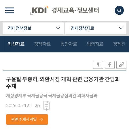
경제정책정보
경제정책자료
최신자료
정책자료
동향자료
법령자료
경제관
구윤철 부총리, 외환시장 개혁 관련 금융기관 간담회
주재
재정경제부 국제금융국 국제금융심의관 외화자금과
2026.05.12
2p
관련주제시계열