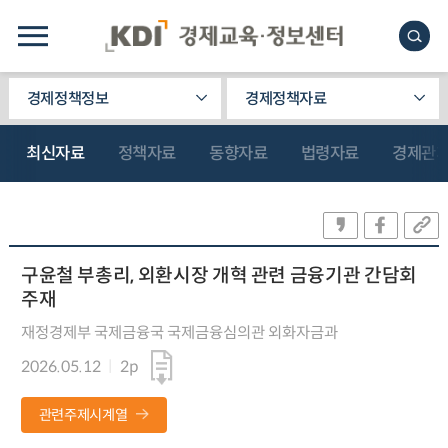
경제정책정보
경제정책자료
최신자료
정책자료
동향자료
법령자료
경제관
구윤철 부총리, 외환시장 개혁 관련 금융기관 간담회
주재
재정경제부 국제금융국 국제금융심의관 외화자금과
2026.05.12
2p
관련주제시계열