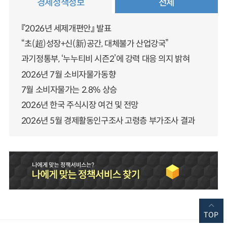
경제정책정보
전체
『2026년 세제개편안』 발표
“초(超)성장+신(新)공간, 대체불가 산업강국”
과기정통부, ‘누누티비 시즌2’에 강력 대응 의지 밝혀
2026년 7월 소비자물가동향
7월 소비자물가는 2.8% 상승
2026년 한국 주식시장 여건 및 전망
2026년 5월 경제활동인구조사 고령층 부가조사 결과
TOP