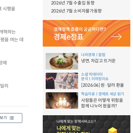
2026년 7월 수출입 동향
격 시행을
2026년 7월 소비자물가동향
 개혁하는
평을 여는 데
나라경제ㅣ칼럼
냉면, 차갑고 뜨거운
시장에
소셜 빅데이터
분석ㅣ이머징이슈
[2026.06] 원·달러 환율
긴밀히
학습자료ㅣ경제로 세상 읽기
사람들은 어떻게 위험을
함께 나누어 왔을까?
보기