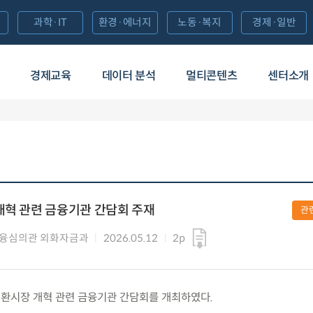
과학·IT
환경·에너지
노동·복지
경제·일반
경제교육
데이터 분석
멀티콘텐츠
센터소개
개혁 관련 금융기관 간담회 주재
관
융심의관 외화자금과
2026.05.12
2p
) 외환시장 개혁 관련 금융기관 간담회를 개최하였다.