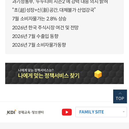
과기정통부, ‘누누티비 시즌2’에 강력 대응 의지 밝혀
“초(超)성장+신(新)공간, 대체불가 산업강국”
7월 소비자물가는 2.8% 상승
2026년 한국 주식시장 여건 및 전망
2026년 7월 수출입 동향
2026년 7월 소비자물가동향
TOP
FAMILY SITE