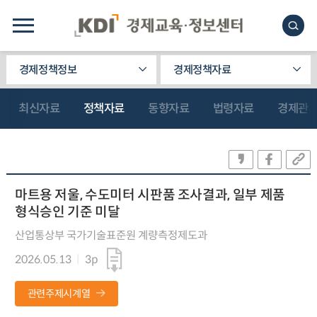
경제정책정보
경제정책자료
최신자료
정책자료
동향자료
법령자료
경제관
마트용 저울, 수도미터 시판품 조사결과, 일부 제품
형식승인 기준 미달
산업통상부 국가기술표준원 계량측정제도과
2026.05.13
3p
관련주제시계열