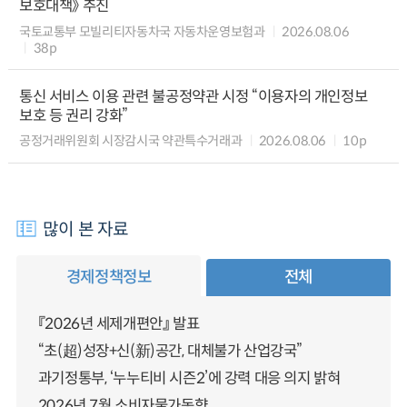
보호대책》 추진
국토교통부 모빌리티자동차국 자동차운영보험과
2026.08.06
38p
통신 서비스 이용 관련 불공정약관 시정 “이용자의 개인정보
보호 등 권리 강화”
공정거래위원회 시장감시국 약관특수거래과
2026.08.06
10p
많이 본 자료
경제정책정보
전체
『2026년 세제개편안』 발표
“초(超)성장+신(新)공간, 대체불가 산업강국”
과기정통부, ‘누누티비 시즌2’에 강력 대응 의지 밝혀
2026년 7월 소비자물가동향