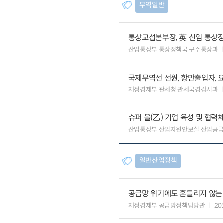
무역일반
통상교섭본부장, 英 신임 통상장
산업통상부 통상정책국 구주통상과
국제무역선 선원, 항만출입자, 
재정경제부 관세청 관세국경감시과
슈퍼 을(乙) 기업 육성 및 협
산업통상부 산업자원안보실 산업공
일반산업정책
공급망 위기에도 흔들리지 않는
재정경제부 공급망정책담당관
20