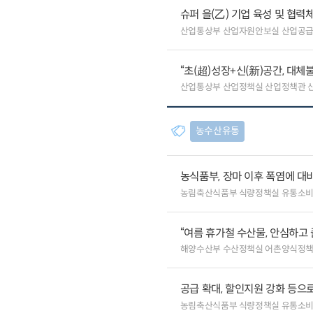
슈퍼 을(乙) 기업 육성 및 협
산업통상부 산업자원안보실 산업공
“초(超)성장+신(新)공간, 대체
산업통상부 산업정책실 산업정책관 
농수산유통
농식품부, 장마 이후 폭염에 대
농림축산식품부 식량정책실 유통소
“여름 휴가철 수산물, 안심하고 
해양수산부 수산정책실 어촌양식정
공급 확대, 할인지원 강화 등으
농림축산식품부 식량정책실 유통소