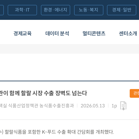
과학·IT
환경·에너지
노동·복지
경제·일반
경제교육
데이터 분석
멀티콘텐츠
센터소개
민관이 함께 할랄 시장 수출 장벽도 넘는다
관
책실 식품산업정책관 농식품수출진흥과
2026.05.13
1p
(수) 할랄식품을 포함한 K-푸드 수출 확대 간담회를 개최했다.