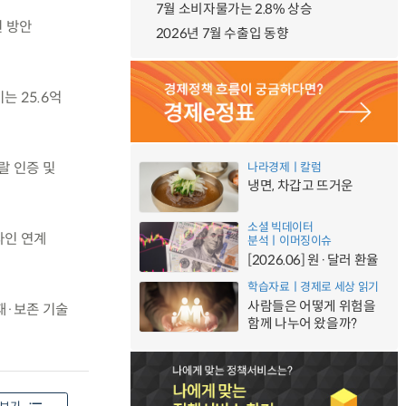
7월 소비자물가는 2.8% 상승
원 방안
2026년 7월 수출입 동향
는 25.6억
랄 인증 및
나라경제ㅣ칼럼
냉면, 차갑고 뜨거운
소셜 빅데이터
라인 연계
분석ㅣ이머징이슈
[2026.06] 원·달러 환율
학습자료ㅣ경제로 세상 읽기
사람들은 어떻게 위험을
재·보존 기술
함께 나누어 왔을까?