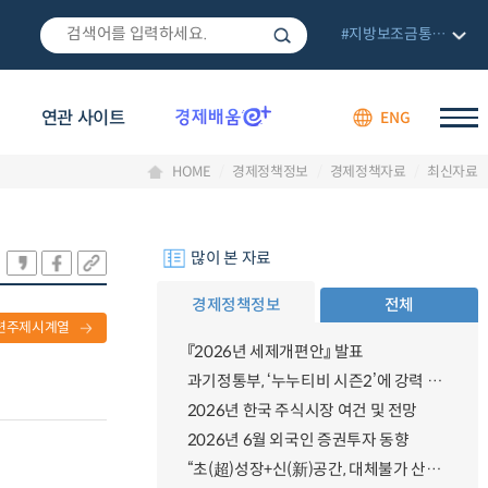
#지방보조금통합관리망
연관 사이트
ENG
HOME
경제정책정보
경제정책자료
최신자료
많이 본 자료
경제정책정보
전체
련주제시계열
『2026년 세제개편안』 발표
과기정통부, ‘누누티비 시즌2’에 강력 대응 의지 밝혀
2026년 한국 주식시장 여건 및 전망
2026년 6월 외국인 증권투자 동향
“초(超)성장+신(新)공간, 대체불가 산업강국”