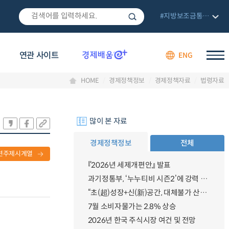
#지방보조금통합관리망
연관 사이트
ENG
HOME
경제정책정보
경제정책자료
법령자료
많이 본 자료
경제정책정보
전체
련주제시계열
『2026년 세제개편안』 발표
과기정통부, ‘누누티비 시즌2’에 강력 대응 의지 밝혀
“초(超)성장+신(新)공간, 대체불가 산업강국”
7월 소비자물가는 2.8% 상승
2026년 한국 주식시장 여건 및 전망