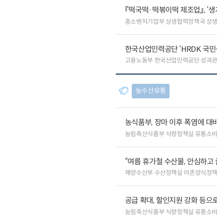
『떡국떡·떡볶이떡 제조업』, ‘
중소벤처기업부 상생협력정책국 상
한국산업인력공단 ‘HRDK 국민
고용노동부 한국산업인력공단 성과
농수산유통
농식품부, 장마 이후 폭염에 대
농림축산식품부 식량정책실 유통소
“여름 휴가철 수산물, 안심하고 
해양수산부 수산정책실 어촌양식정
공급 확대, 할인지원 강화 등으
농림축산식품부 식량정책실 유통소