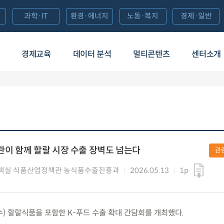
과학·IT
환경·에너지
노동·복지
경제·일반
경제교육
데이터 분석
멀티콘텐츠
센터소개
민관이 함께 할랄 시장 수출 장벽도 넘는다
관
책실 식품산업정책관 농식품수출진흥과
2026.05.13
1p
(수) 할랄식품을 포함한 K-푸드 수출 확대 간담회를 개최했다.