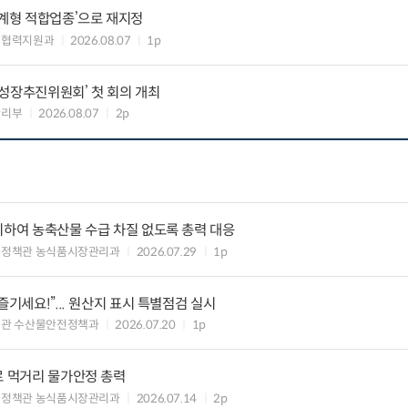
생계형 적합업종’으로 재지정
생협력지원과
2026.08.07
1p
성장추진위원회’ 첫 회의 개최
관리부
2026.08.07
2p
비하여 농축산물 수급 차질 없도록 총력 대응
비정책관 농식품시장관리과
2026.07.29
1p
즐기세요!”... 원산지 표시 특별점검 실시
책관 수산물안전정책과
2026.07.20
1p
로 먹거리 물가안정 총력
비정책관 농식품시장관리과
2026.07.14
2p