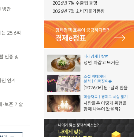
2026년 7월 수출입 동향
원 방안
2026년 7월 소비자물가동향
는 25.6억
랄 인증 및
나라경제ㅣ칼럼
냉면, 차갑고 뜨거운
소셜 빅데이터
라인 연계
분석ㅣ이머징이슈
[2026.06] 원·달러 환율
학습자료ㅣ경제로 세상 읽기
사람들은 어떻게 위험을
재·보존 기술
함께 나누어 왔을까?