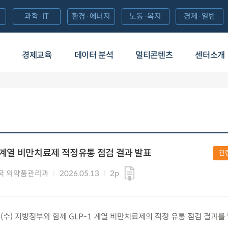
과학·IT
환경·에너지
노동·복지
경제·일반
경제교육
데이터 분석
멀티콘텐츠
센터소개
1 계열 비만치료제 적정유통 점검 결과 발표
관
국 의약품관리과
2026.05.13
2p
.(수) 지방정부와 함께 GLP-1 계열 비만치료제의 적정 유통 점검 결과를