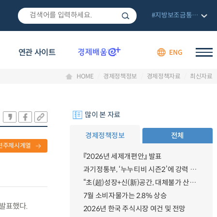
#지방보조금통합관리망
연관 사이트
ENG
HOME
경제정책정보
경제정책자료
최신자료
많이 본 자료
경제정책정보
전체
련주제시계열
『2026년 세제개편안』 발표
과기정통부, ‘누누티비 시즌2’에 강력 대응 의지 밝혀
“초(超)성장+신(新)공간, 대체불가 산업강국”
7월 소비자물가는 2.8% 상승
 발표했다.
2026년 한국 주식시장 여건 및 전망