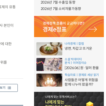
2026년 7월 수출입 동향
료제의 유통
2026년 7월 소비자물가동향
의사 본인이
항에 대한
나라경제ㅣ칼럼
냉면, 차갑고 뜨거운
소셜 빅데이터
행위를
분석ㅣ이머징이슈
[2026.06] 원·달러 환율
학습자료ㅣ경제로 세상 읽기
사람들은 어떻게 위험을
함께 나누어 왔을까?
보기