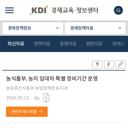
경제정책정보
경제정책자료
최신자료
정책자료
동향자료
법령자료
경제관
농식품부, 농지 임대차 특별 정비기간 운영
농림축산식품부 농업정책관 농지과
2026.05.13
8p
관련주제시계열