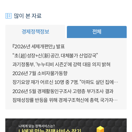
많이 본 자료
경제정책정보
전체
『2026년 세제개편안』 발표
“초(超)성장+신(新)공간, 대체불가 산업강국”
과기정통부, ‘누누티비 시즌2’에 강력 대응 의지 밝혀
2026년 7월 소비자물가동향
장기요양 재가 어르신 10명 중 7명, “아파도 살던 집에서 살겠다” 「2025년 장기요양실태조사」 결과 발표
2026년 5월 경제활동인구조사 고령층 부가조사 결과
잠재성장률 반등을 위해 경제구조혁신에 총력, 국가자산 관리체계 대전환