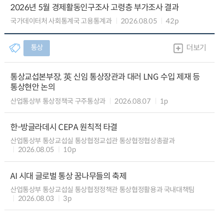
2026년 5월 경제활동인구조사 고령층 부가조사 결과
국가데이터처 사회통계국 고용통계과
2026.08.05
42p
통상
더보기
통상교섭본부장, 英 신임 통상장관과 대러 LNG 수입 제재 등
통상현안 논의
산업통상부 통상정책국 구주통상과
2026.08.07
1p
한-방글라데시 CEPA 원칙적 타결
산업통상부 통상교섭실 통상협정교섭관 통상협정협상총괄과
2026.08.05
10p
AI 시대 글로벌 통상 꿈나무들의 축제
산업통상부 통상교섭실 통상협정정책관 통상협정활용과 국내대책팀
2026.08.03
3p