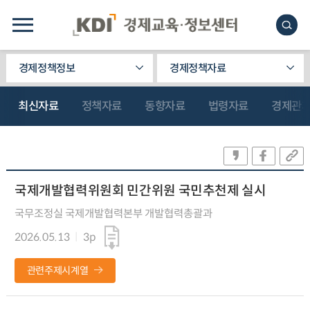
경제정책정보
경제정책자료
최신자료
정책자료
동향자료
법령자료
경제관
국제개발협력위원회 민간위원 국민추천제 실시
국무조정실 국제개발협력본부 개발협력총괄과
2026.05.13
3p
관련주제시계열