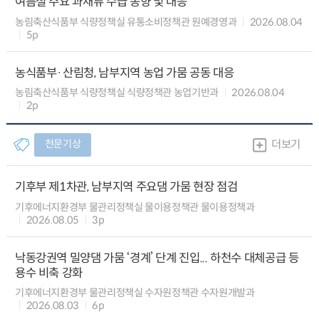
여름철 주요 과채류 수급 동향 및 대응
농림축산식품부 식량정책실 유통소비정책관 원예경영과
2026.08.04
5p
농식품부·산림청, 남부지역 농업 가뭄 공동 대응
농림축산식품부 식량정책실 식량정책관 농업기반과
2026.08.04
2p
천문기상
더보기
기후부 제1차관, 남부지역 주요댐 가뭄 현장 점검
기후에너지환경부 물관리정책실 물이용정책관 물이용정책과
2026.08.05
3p
낙동강권역 밀양댐 가뭄 ‘경계’ 단계 진입... 하천수 대체공급 등
용수 비축 강화
기후에너지환경부 물관리정책실 수자원정책관 수자원개발과
2026.08.03
6p