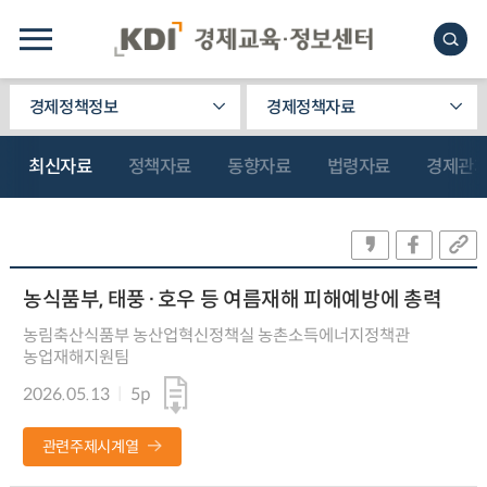
경제정책정보
경제정책자료
최신자료
정책자료
동향자료
법령자료
경제관
농식품부, 태풍·호우 등 여름재해 피해예방에 총력
농림축산식품부 농산업혁신정책실 농촌소득에너지정책관
농업재해지원팀
2026.05.13
5p
관련주제시계열