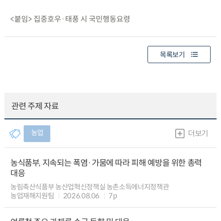
<붙임> 집중호우·태풍 시 국민행동요령
목록보기
관련 주제 자료
농업
더보기
농식품부, 지속되는 폭염·가뭄에 따라 피해 예방을 위한 총력
대응
농림축산식품부 농산업혁신정책실 농촌소득에너지정책관
농업재해지원팀
2026.08.06
7p