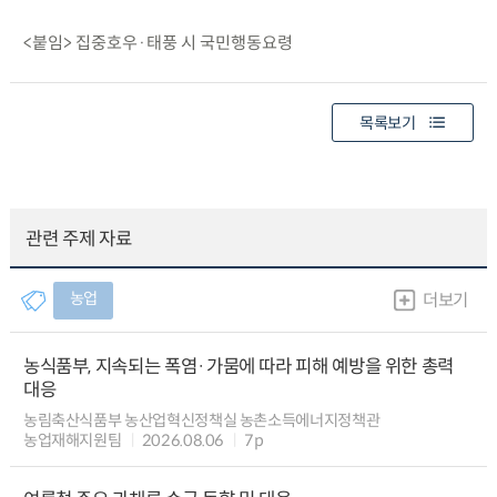
<붙임> 집중호우·태풍 시 국민행동요령
목록보기
관련 주제 자료
농업
더보기
농식품부, 지속되는 폭염·가뭄에 따라 피해 예방을 위한 총력
대응
농림축산식품부 농산업혁신정책실 농촌소득에너지정책관
농업재해지원팀
2026.08.06
7p