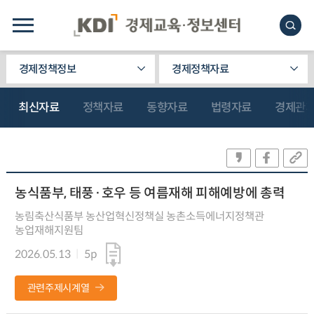
경제정책정보
경제정책자료
최신자료
정책자료
동향자료
법령자료
경제관
농식품부, 태풍·호우 등 여름재해 피해예방에 총력
농림축산식품부 농산업혁신정책실 농촌소득에너지정책관
농업재해지원팀
2026.05.13
5p
관련주제시계열