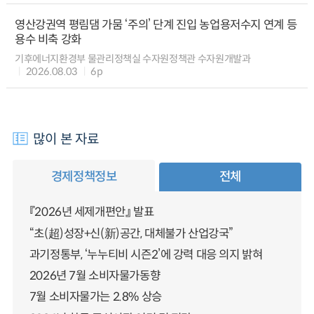
영산강권역 평림댐 가뭄 ‘주의’ 단계 진입 농업용저수지 연계 등
용수 비축 강화
기후에너지환경부 물관리정책실 수자원정책관 수자원개발과
2026.08.03
6p
많이 본 자료
경제정책정보
전체
『2026년 세제개편안』 발표
“초(超)성장+신(新)공간, 대체불가 산업강국”
과기정통부, ‘누누티비 시즌2’에 강력 대응 의지 밝혀
2026년 7월 소비자물가동향
7월 소비자물가는 2.8% 상승