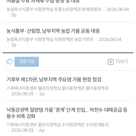
여름철 주요 과채류 수급 동향 및 대응
농림축산식품부 식량정책실 유통소비정책관 원예경영과
2026.08.04
5p
농식품부·산림청, 남부지역 농업 가뭄 공동 대응
농림축산식품부 식량정책실 식량정책관 농업기반과
2026.08.04
2p
천문기상
더보기
기후부 제1차관, 남부지역 주요댐 가뭄 현장 점검
기후에너지환경부 물관리정책실 물이용정책관 물이용정책과
2026.08.05
3p
낙동강권역 밀양댐 가뭄 ‘경계’ 단계 진입... 하천수 대체공급 등
용수 비축 강화
기후에너지환경부 물관리정책실 수자원정책관 수자원개발과
2026.08.03
6p