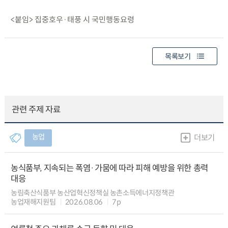
<붙임> 집중호우·태풍 시 국민행동요령
목록보기
관련 주제 자료
농업
더보기
농식품부, 지속되는 폭염·가뭄에 따라 피해 예방을 위한 총력
대응
농림축산식품부 농산업혁신정책실 농촌소득에너지정책관
농업재해지원팀
2026.08.06
7p