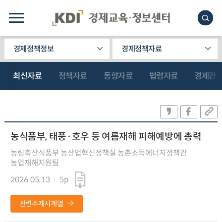
경제정책정보
경제정책자료
최신자료
정책자료
동향자료
법령자료
경제관
농식품부, 태풍·호우 등 여름재해 피해예방에 총력
농림축산식품부 농산업혁신정책실 농촌소득에너지정책관
농업재해지원팀
2026.05.13
5p
관련주제시계열