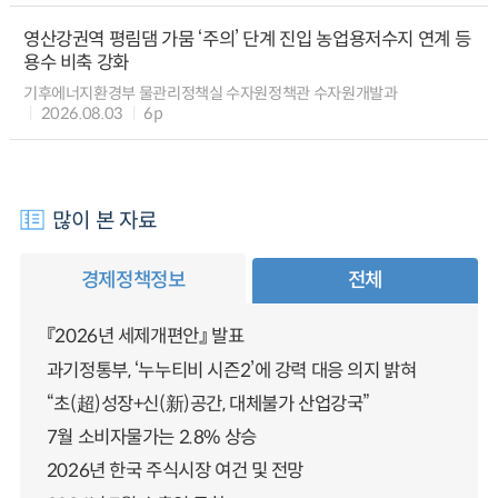
영산강권역 평림댐 가뭄 ‘주의’ 단계 진입 농업용저수지 연계 등
용수 비축 강화
기후에너지환경부 물관리정책실 수자원정책관 수자원개발과
2026.08.03
6p
많이 본 자료
경제정책정보
전체
『2026년 세제개편안』 발표
과기정통부, ‘누누티비 시즌2’에 강력 대응 의지 밝혀
“초(超)성장+신(新)공간, 대체불가 산업강국”
7월 소비자물가는 2.8% 상승
2026년 한국 주식시장 여건 및 전망