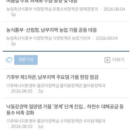
여름철 주요 과채류 수급 동향 및 대응
농림축산식품부 식량정책실 유통소비정책관 원예경영과
2026.08.04
5p
농식품부·산림청, 남부지역 농업 가뭄 공동 대응
농림축산식품부 식량정책실 식량정책관 농업기반과
2026.08.04
2p
천문기상
더보기
기후부 제1차관, 남부지역 주요댐 가뭄 현장 점검
기후에너지환경부 물관리정책실 물이용정책관 물이용정책과
2026.08.05
3p
낙동강권역 밀양댐 가뭄 ‘경계’ 단계 진입... 하천수 대체공급 등
용수 비축 강화
기후에너지환경부 물관리정책실 수자원정책관 수자원개발과
2026.08.03
6p