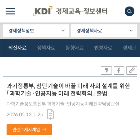
경제정책정보
경제정책자료
최신자료
정책자료
동향자료
법령자료
경제관
과기정통부, 첨단기술이 바꿀 미래 사회 설계를 위한
「과학기술·인공지능 미래 전략회의」 출범
과학기술정보통신부 과학기술·인공지능미래전략담당관실
2026.05.13
2p
관련주제시계열