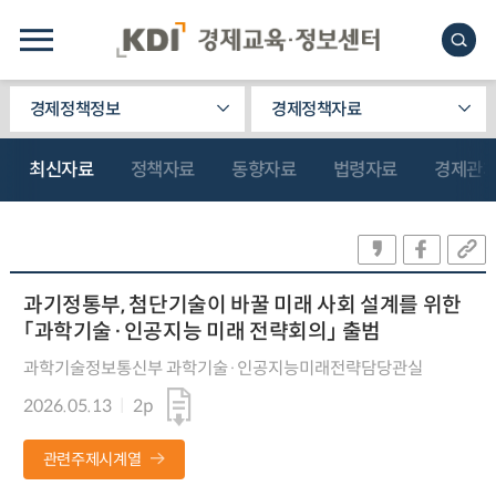
경제정책정보
경제정책자료
최신자료
정책자료
동향자료
법령자료
경제관
과기정통부, 첨단기술이 바꿀 미래 사회 설계를 위한
「과학기술·인공지능 미래 전략회의」 출범
과학기술정보통신부 과학기술·인공지능미래전략담당관실
2026.05.13
2p
관련주제시계열