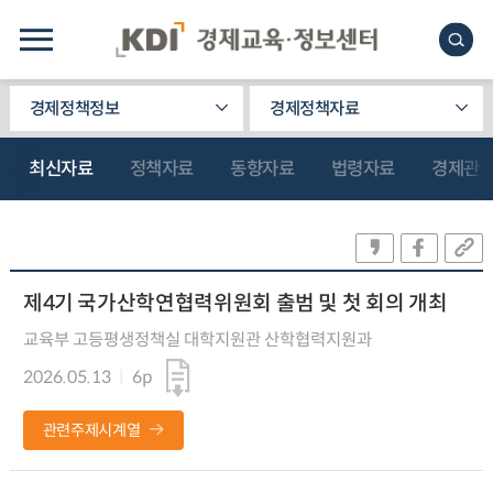
경제정책정보
경제정책자료
최신자료
정책자료
동향자료
법령자료
경제관
제4기 국가산학연협력위원회 출범 및 첫 회의 개최
교육부 고등평생정책실 대학지원관 산학협력지원과
2026.05.13
6p
관련주제시계열