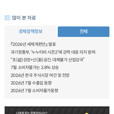
많이 본 자료
경제정책정보
전체
『2026년 세제개편안』 발표
과기정통부, ‘누누티비 시즌2’에 강력 대응 의지 밝혀
“초(超)성장+신(新)공간, 대체불가 산업강국”
7월 소비자물가는 2.8% 상승
2026년 한국 주식시장 여건 및 전망
2026년 7월 수출입 동향
2026년 7월 소비자물가동향