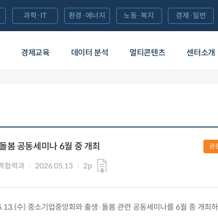
과학·IT
환경·에너지
노동·복지
경제·일반
경제교육
데이터 분석
멀티콘텐츠
센터소개
돌봄 공동세미나 6월 중 개최
관
역협력과
2026.05.13
2p
.13.(수) 중소기업중앙회와 출생·돌봄 관련 공동세미나를 6월 중 개최하