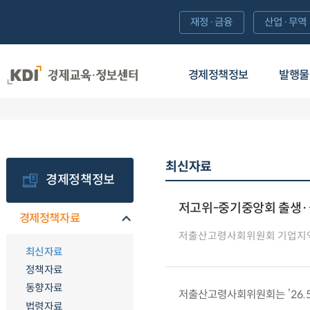
재정·금융
산업·무역
경제정책정보
발행물
최신자료
경제정책정보
저고위-중기중앙회 출생·
경제정책자료
저출산고령사회위원회 기업지
최신자료
정책자료
동향자료
저출산고령사회위원회는 ’26.5
법령자료