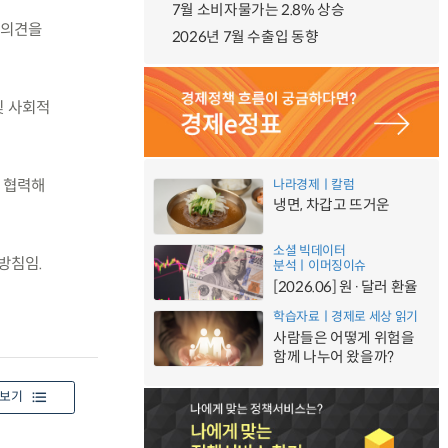
7월 소비자물가는 2.8% 상승
 의견을
2026년 7월 수출입 동향
및 사회적
 협력해
나라경제ㅣ칼럼
냉면, 차갑고 뜨거운
소셜 빅데이터
방침임.
분석ㅣ이머징이슈
[2026.06] 원·달러 환율
학습자료ㅣ경제로 세상 읽기
사람들은 어떻게 위험을
함께 나누어 왔을까?
보기