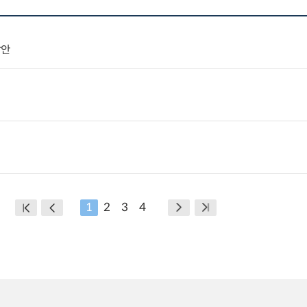
방안
1
2
3
4