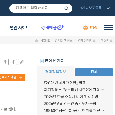
#지방보조금통합관리망
연관 사이트
ENG
HOME
경제정책정보
경제정책자료
최신자료
많이 본 자료
경제정책정보
전체
련주제시계열
『2026년 세제개편안』 발표
과기정통부, ‘누누티비 시즌2’에 강력 대응 의지 밝혀
2026년 한국 주식시장 여건 및 전망
2026년 6월 외국인 증권투자 동향
기로 했다.
“초(超)성장+신(新)공간, 대체불가 산업강국”