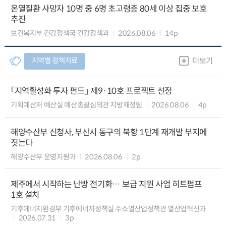
온열질환 사망자 10명 중 6명 초고령층 80세 이상 집중 보호
추진
보건복지부 건강정책국 건강정책과
2026.08.06
14p
지역별 정책자료
더보기
「지역활성화 투자 펀드」 제9·10호 프로젝트 선정
기획예산처 예산실 예산총괄심의관 지방재정팀
2026.08.06
4p
해양수산부 신청사, 부산시 동구의 북항 1단계 재개발 부지에
짓는다
해양수산부 운영지원과
2026.08.06
2p
제주에서 시작하는 난방 전기화… 보급 지원 사업 히트펌프
1호 설치
기후에너지환경부 기후에너지정책실 수소열산업정책관 열산업혁신과
2026.07.31
3p