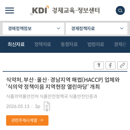
경제정책정보
경제정책자료
최신자료
정책자료
동향자료
법령자료
경제관
식약처, 부산·울산·경남지역 해썹(HACCP) 업체와
‘식의약 정책이음 지역현장 열린마당‘ 개최
식품의약품안전처 식품안전정책국 식품안전인증과
2026.05.13
3p
관련주제시계열