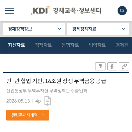
경제정책정보
경제정책자료
최신자료
정책자료
동향자료
법령자료
경제관
민·관 협업 기반, 16조원 상생 무역금융 공급
산업통상부 무역투자실 무역정책관 수출입과
2026.05.13
4p
관련주제시계열