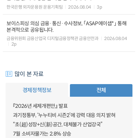
한국은행 외자운용원 운용기획팀
2026.08.04
3p
보이스피싱 의심 금융·통신·수사정보, 「ASAP에이샙*」 통해
본격적으로 공유됩니다.
금융위원회 금융산업국 디지털금융정책관 금융안전과
2026.08.04
2p
많이 본 자료
경제정책정보
전체
『2026년 세제개편안』 발표
과기정통부, ‘누누티비 시즌2’에 강력 대응 의지 밝혀
“초(超)성장+신(新)공간, 대체불가 산업강국”
7월 소비자물가는 2.8% 상승